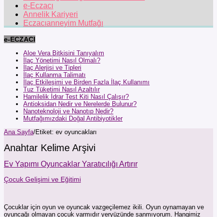
e-Eczacı
Annelik Kariyeri
Eczacıanneyim Mutfağı
e-ECZACI
Aloe Vera Bitkisini Tanıyalım
İlaç Yönetimi Nasıl Olmalı?
İlaç Alerjisi ve Tipleri
İlaç Kullanma Talimatı
İlaç Etkileşimi ve Birden Fazla İlaç Kullanımı
Tuz Tüketimi Nasıl Azaltılır
Hamilelik İdrar Test Kiti Nasıl Çalışır?
Antioksidan Nedir ve Nerelerde Bulunur?
Nanoteknoloji ve Nanotıp Nedir?
Mutfağımızdaki Doğal Antibiyotikler
Ana Sayfa
/
Etiket:
ev oyuncakları
Anahtar Kelime Arşivi
Ev Yapımı Oyuncaklar Yaratıcılığı Artırır
Çocuk Gelişimi ve Eğitimi
Çocuklar için oyun ve oyuncak vazgeçilemez ikili. Oyun oynamayan ve
oyuncağı olmayan çocuk varmıdır yeryüzünde sanmıyorum. Hangimiz