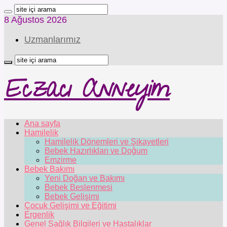
8 Ağustos 2026
Uzmanlarımız
Eczacı Anneyim
Ana sayfa
Hamilelik
Hamilelik Dönemleri ve Şikayetleri
Bebek Hazırlıkları ve Doğum
Emzirme
Bebek Bakımı
Yeni Doğan ve Bakımı
Bebek Beslenmesi
Bebek Gelişimi
Çocuk Gelişimi ve Eğitimi
Ergenlik
Genel Sağlık Bilgileri ve Hastalıklar