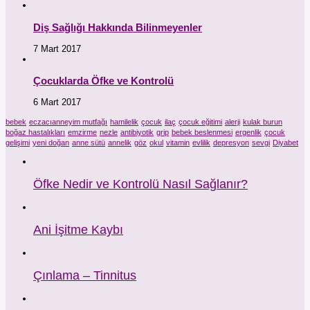
Diş Sağlığı Hakkında Bilinmeyenler
7 Mart 2017
Çocuklarda Öfke ve Kontrolü
6 Mart 2017
bebek
eczacıanneyim mutfağı
hamilelik
çocuk
ilaç
çocuk eğitimi
alerji
kulak burun
boğaz hastalıkları
emzirme
nezle
antibiyotik
grip
bebek beslenmesi
ergenlik
çocuk
gelişimi
yeni doğan
anne sütü
annelik
göz
okul
vitamin
evlilik
depresyon
sevgi
Diyabet
Öfke Nedir ve Kontrolü Nasıl Sağlanır?
Ani İşitme Kaybı
Çınlama – Tinnitus