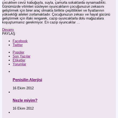
çocukken ceviz kabuğuyla, suyla, çamurla sokaklarda oynamadıkki.
Günümüzde vitrinleri süsleyen oyuncakların çocuğunuzun zekasını
geliştirmek için birer araç olmakla birlikte çeşitlilikleri ve fiyatlarının
yüksekliği aileleri zorlamaktadır. Çocuğunuzun zekası ve hayal gücünü
geliştirmek için illaki rengarek, cazip oyuncaklarla dolu mağazalara
koşuşturmanız gerekmiyor. En cazip oyuncaklar …
Devamı
PAYLAŞ
Facebook
Twitter
Popüler
Son Yazılar
Etiketler
Yorumlar
Penisilin Alerjisi
16 Ekim 2012
Nezle miyim?
16 Ekim 2012