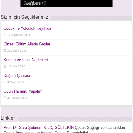
Sağlanır?
Ani İşitme Kaybı
Çınlama – Tinnitus
Burun Damlası Bağımlılığı
Bademcik ve Geniz Eti Ameliyatları
Bademcik ve Geniz Eti Hastalıkları
Hastalıklar
Sendromu
Sizin için Seçtiklerimiz
Çocuk ile Yolculuk Keyiflidir
12 Ağustos 2014
Cinsel Eğitim Ailede Başlar
31 Aralık 2014
Kusma ve İshal Nedenleri
1 Aralık 2016
Doğum Çantası
3 Mart 2016
Oyun Hamuru Yapalım
31 Mayıs 2015
Linkler
Prof. Dr. Sara Şebnem KILIÇ GÜLTEKİN
Çocuk Sağlıgı ve Hastalıkları,
Çocuk İmmunoloji ve Alerjisi, Çocuk Romatolojisi