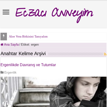
Eczacı Anneyim
Aloe Vera Bitkisini Tanıyalım
Ana Sayfa
/
Etiket:
ergen
Anahtar Kelime Arşivi
Ergenlikde Davranış ve Tutumlar
Ergenlik