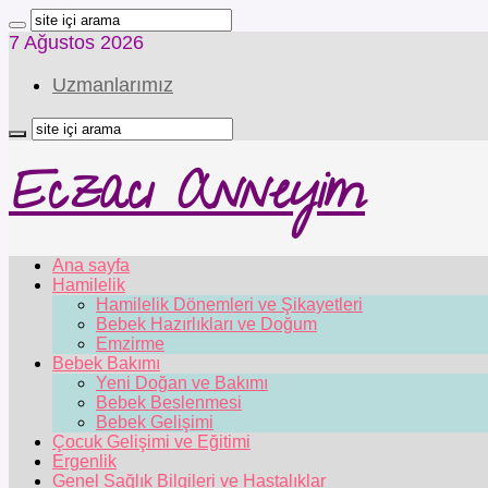
7 Ağustos 2026
Uzmanlarımız
Eczacı Anneyim
Ana sayfa
Hamilelik
Hamilelik Dönemleri ve Şikayetleri
Bebek Hazırlıkları ve Doğum
Emzirme
Bebek Bakımı
Yeni Doğan ve Bakımı
Bebek Beslenmesi
Bebek Gelişimi
Çocuk Gelişimi ve Eğitimi
Ergenlik
Genel Sağlık Bilgileri ve Hastalıklar