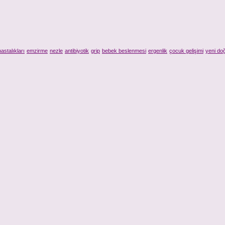
astalıkları
emzirme
nezle
antibiyotik
grip
bebek beslenmesi
ergenlik
çocuk gelişimi
yeni do