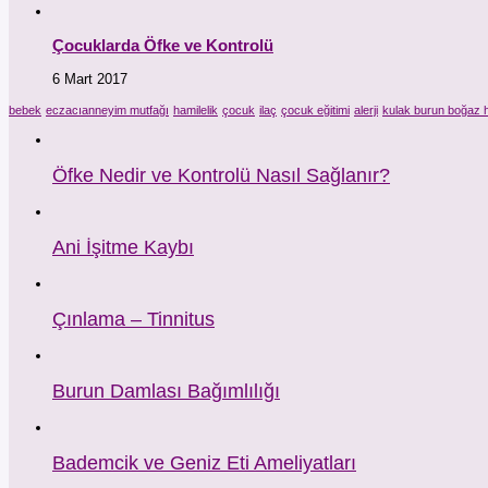
Çocuklarda Öfke ve Kontrolü
6 Mart 2017
bebek
eczacıanneyim mutfağı
hamilelik
çocuk
ilaç
çocuk eğitimi
alerji
kulak burun boğaz h
Öfke Nedir ve Kontrolü Nasıl Sağlanır?
Ani İşitme Kaybı
Çınlama – Tinnitus
Burun Damlası Bağımlılığı
Bademcik ve Geniz Eti Ameliyatları