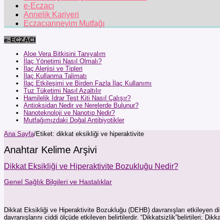
e-Eczacı
Annelik Kariyeri
Eczacıanneyim Mutfağı
e-ECZACI
Aloe Vera Bitkisini Tanıyalım
İlaç Yönetimi Nasıl Olmalı?
İlaç Alerjisi ve Tipleri
İlaç Kullanma Talimatı
İlaç Etkileşimi ve Birden Fazla İlaç Kullanımı
Tuz Tüketimi Nasıl Azaltılır
Hamilelik İdrar Test Kiti Nasıl Çalışır?
Antioksidan Nedir ve Nerelerde Bulunur?
Nanoteknoloji ve Nanotıp Nedir?
Mutfağımızdaki Doğal Antibiyotikler
Ana Sayfa
/
Etiket:
dikkat eksikliği ve hiperaktivite
Anahtar Kelime Arşivi
Dikkat Eksikliği ve Hiperaktivite Bozukluğu Nedir?
Genel Sağlık Bilgileri ve Hastalıklar
Dikkat Eksikliği ve Hiperaktivite Bozukluğu (DEHB) davranışları etkileyen di
davranışlarını ciddi ölçüde etkileyen belirtilerdir. “Dikkatsizlik”belirtileri; Di