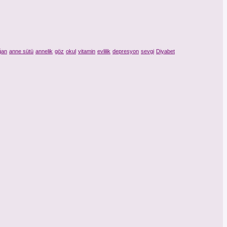
ğan
anne sütü
annelik
göz
okul
vitamin
evlilik
depresyon
sevgi
Diyabet