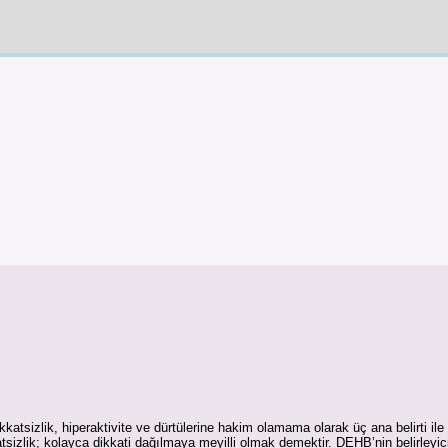
kkatsizlik, hiperaktivite ve dürtülerine hakim olamama olarak üç ana belirti i
kkatsizlik; kolayca dikkati dağılmaya meyilli olmak demektir. DEHB’nin belirleyici 