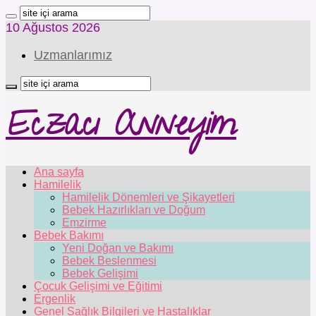
10 Ağustos 2026
Uzmanlarımız
Eczacı Anneyim
Ana sayfa
Hamilelik
Hamilelik Dönemleri ve Şikayetleri
Bebek Hazırlıkları ve Doğum
Emzirme
Bebek Bakımı
Yeni Doğan ve Bakımı
Bebek Beslenmesi
Bebek Gelişimi
Çocuk Gelişimi ve Eğitimi
Ergenlik
Genel Sağlık Bilgileri ve Hastalıklar