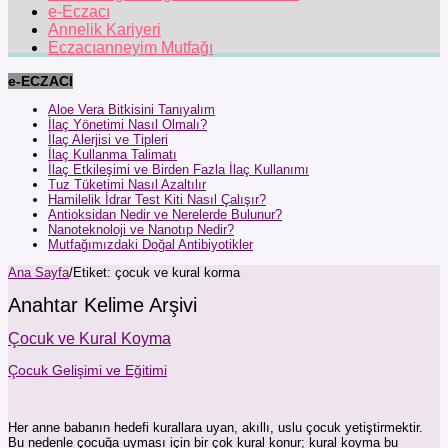
e-Eczacı
Annelik Kariyeri
Eczacıanneyim Mutfağı
e-ECZACI
Aloe Vera Bitkisini Tanıyalım
İlaç Yönetimi Nasıl Olmalı?
İlaç Alerjisi ve Tipleri
İlaç Kullanma Talimatı
İlaç Etkileşimi ve Birden Fazla İlaç Kullanımı
Tuz Tüketimi Nasıl Azaltılır
Hamilelik İdrar Test Kiti Nasıl Çalışır?
Antioksidan Nedir ve Nerelerde Bulunur?
Nanoteknoloji ve Nanotıp Nedir?
Mutfağımızdaki Doğal Antibiyotikler
Ana Sayfa
/
Etiket:
çocuk ve kural korma
Anahtar Kelime Arşivi
Çocuk ve Kural Koyma
Çocuk Gelişimi ve Eğitimi
Her anne babanın hedefi kurallara uyan, akıllı, uslu çocuk yetiştirmektir.
Bu nedenle çocuğa uyması için bir çok kural konur; kural koyma bu