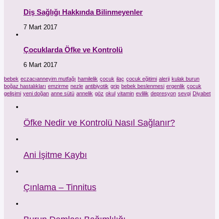
Diş Sağlığı Hakkında Bilinmeyenler
7 Mart 2017
Çocuklarda Öfke ve Kontrolü
6 Mart 2017
bebek
eczacıanneyim mutfağı
hamilelik
çocuk
ilaç
çocuk eğitimi
alerji
kulak burun
boğaz hastalıkları
emzirme
nezle
antibiyotik
grip
bebek beslenmesi
ergenlik
çocuk
gelişimi
yeni doğan
anne sütü
annelik
göz
okul
vitamin
evlilik
depresyon
sevgi
Diyabet
Öfke Nedir ve Kontrolü Nasıl Sağlanır?
Ani İşitme Kaybı
Çınlama – Tinnitus