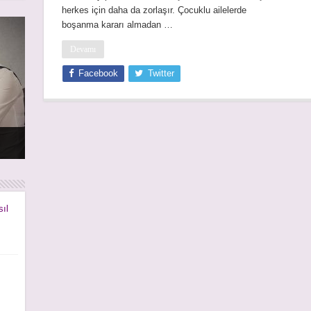
herkes için daha da zorlaşır. Çocuklu ailelerde
boşanma kararı almadan …
Devamı
Facebook
Twitter
rı
rı
ıl