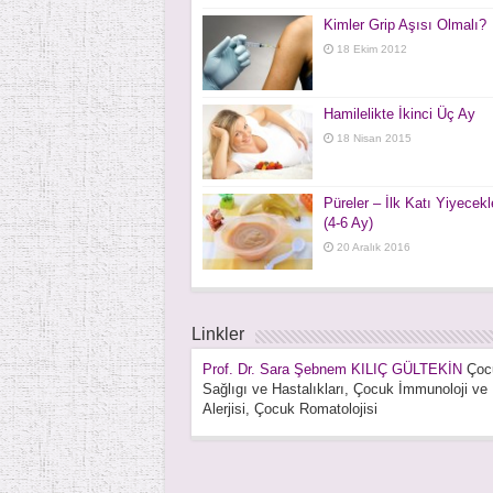
Kimler Grip Aşısı Olmalı?
18 Ekim 2012
Hamilelikte İkinci Üç Ay
18 Nisan 2015
Püreler – İlk Katı Yiyecekl
(4-6 Ay)
20 Aralık 2016
Linkler
Prof. Dr. Sara Şebnem KILIÇ GÜLTEKİN
Çoc
Sağlıgı ve Hastalıkları, Çocuk İmmunoloji ve
Alerjisi, Çocuk Romatolojisi