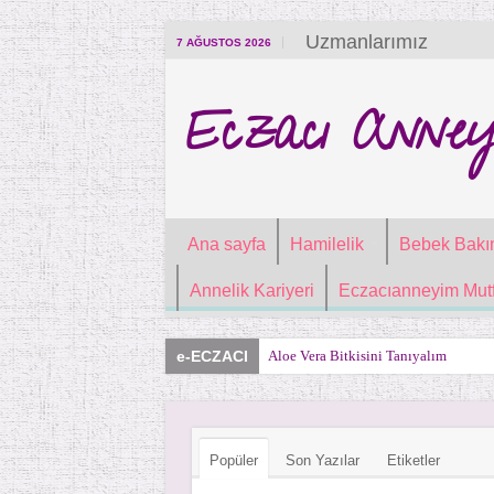
Uzmanlarımız
7 AĞUSTOS 2026
Eczacı Anney
Ana sayfa
Hamilelik
Bebek Bakı
Annelik Kariyeri
Eczacıanneyim Mutf
e-ECZACI
Aloe Vera Bitkisini Tanıyalım
Popüler
Son Yazılar
Etiketler