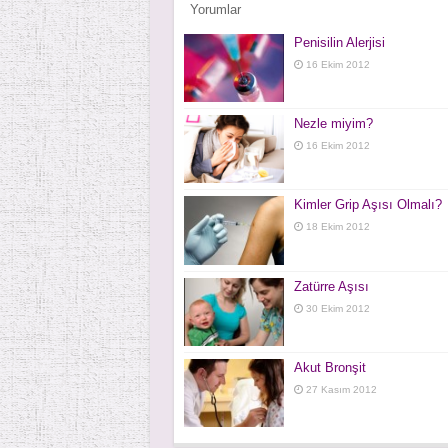
Yorumlar
Penisilin Alerjisi
16 Ekim 2012
Nezle miyim?
16 Ekim 2012
Kimler Grip Aşısı Olmalı?
18 Ekim 2012
Zatürre Aşısı
30 Ekim 2012
Akut Bronşit
27 Kasım 2012