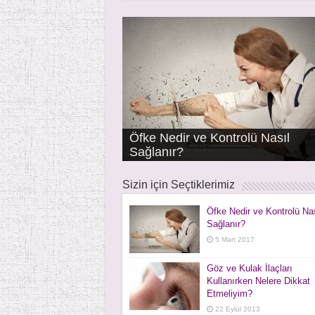
Öfke Nedir ve Kontrolü Nasıl
Klima Sorunları ile Gelişen
Horlama ve Tıkayıcı Uyku Apne
Sağlanır?
Ani İşitme Kaybı
Çınlama – Tinnitus
Burun Damlası Bağımlılığı
Bademcik ve Geniz Eti Ameliyatla
Bademcik ve Geniz Eti Hastalıkla
Hastalıklar
Sendromu
Sizin için Seçtiklerimiz
Öfke Nedir ve Kontrolü Nas
Sağlanır?
5 Mart 2017
Göz ve Kulak İlaçları
Kullanırken Nelere Dikkat
Etmeliyim?
22 Eylül 2013