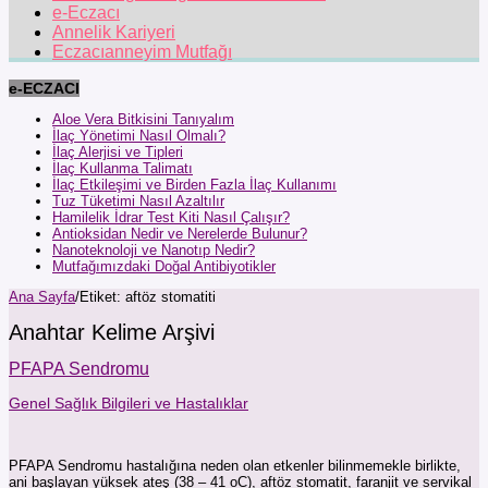
e-Eczacı
Annelik Kariyeri
Eczacıanneyim Mutfağı
e-ECZACI
Aloe Vera Bitkisini Tanıyalım
İlaç Yönetimi Nasıl Olmalı?
İlaç Alerjisi ve Tipleri
İlaç Kullanma Talimatı
İlaç Etkileşimi ve Birden Fazla İlaç Kullanımı
Tuz Tüketimi Nasıl Azaltılır
Hamilelik İdrar Test Kiti Nasıl Çalışır?
Antioksidan Nedir ve Nerelerde Bulunur?
Nanoteknoloji ve Nanotıp Nedir?
Mutfağımızdaki Doğal Antibiyotikler
Ana Sayfa
/
Etiket:
aftöz stomatiti
Anahtar Kelime Arşivi
PFAPA Sendromu
Genel Sağlık Bilgileri ve Hastalıklar
PFAPA Sendromu hastalığına neden olan etkenler bilinmemekle birlikte,
ani başlayan yüksek ateş (38 – 41 oC), aftöz stomatit, faranjit ve servikal