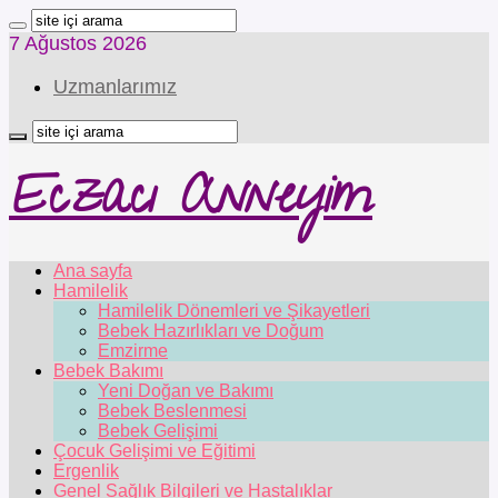
7 Ağustos 2026
Uzmanlarımız
Eczacı Anneyim
Ana sayfa
Hamilelik
Hamilelik Dönemleri ve Şikayetleri
Bebek Hazırlıkları ve Doğum
Emzirme
Bebek Bakımı
Yeni Doğan ve Bakımı
Bebek Beslenmesi
Bebek Gelişimi
Çocuk Gelişimi ve Eğitimi
Ergenlik
Genel Sağlık Bilgileri ve Hastalıklar