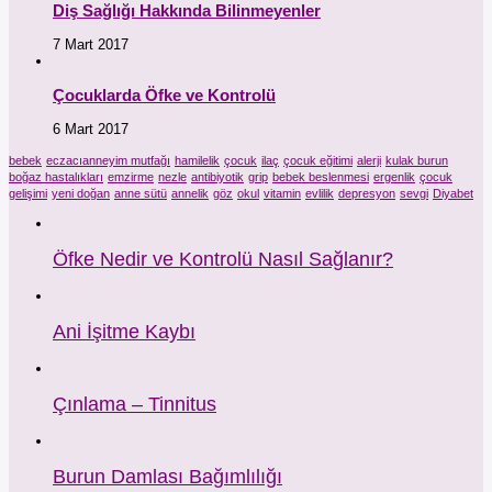
Diş Sağlığı Hakkında Bilinmeyenler
7 Mart 2017
Çocuklarda Öfke ve Kontrolü
6 Mart 2017
bebek
eczacıanneyim mutfağı
hamilelik
çocuk
ilaç
çocuk eğitimi
alerji
kulak burun
boğaz hastalıkları
emzirme
nezle
antibiyotik
grip
bebek beslenmesi
ergenlik
çocuk
gelişimi
yeni doğan
anne sütü
annelik
göz
okul
vitamin
evlilik
depresyon
sevgi
Diyabet
Öfke Nedir ve Kontrolü Nasıl Sağlanır?
Ani İşitme Kaybı
Çınlama – Tinnitus
Burun Damlası Bağımlılığı